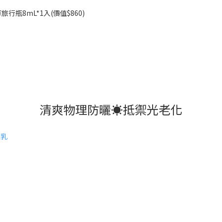
瓶8mL*1入(價值$860)
清爽物理防曬☀️抵禦光老化