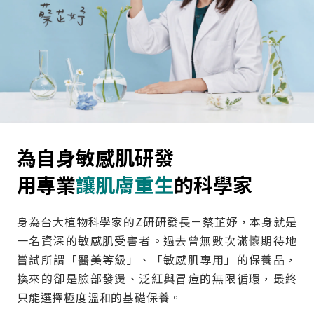
為自身敏感肌研發
用專業
讓肌膚重生
的科學家
身為台大植物科學家的Z研研發長－蔡芷妤，本身就是
一名資深的敏感肌受害者。過去曾無數次滿懷期待地
嘗試所謂「醫美等級」、「敏感肌專用」的保養品，
換來的卻是臉部發燙、泛紅與冒痘的無限循環，最終
只能選擇極度溫和的基礎保養。