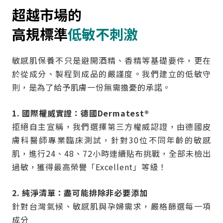
超越市場的
高規標準
低敏不刺激
敏感肌保養不只是避開酒精、香精等基礎要件，更在
於從成分、製程到成品的嚴謹度。我們建立的低敏守
則，是為了給予肌膚一份無需擔憂的承諾。
1. 國際權威實證：德國Dermatest®
拒絕自主宣稱，我們選擇第三方權威認證，由德國皮
膚科醫師專業臨床測試，針對30位不同年齡的敏感
肌，進行24、48、72小時連續貼布挑戰，全部未檢出
過敏，獲得最高榮譽「Excellent」等級！
2. 純淨清單：盡可能排除非必要添加
針對台灣氣候、敏感肌與孕婦需求，嚴格篩選每一項
成分