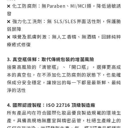
❌ 化工防腐劑：無Paraben、MI/MCI類，降低過敏誘
發
❌ 強力化工洗劑：無 SLS/SLES界面活性劑，保護脆
弱屏障
❌ 嗅覺及肌膚刺激：無人工香精、無酒精，回歸純粹
療癒式修復
3. 真空瓶保鮮：取代傳統包裝的增菌風險
捨棄高風險的「滴管瓶」、「開口瓶」，選擇更高成
本的真空包，在不添加化工防腐劑的狀態下，也能確
保成分安全穩定，讓按出的每一下都是最新鮮、最純
淨的活性
4. 國際認證製程：ISO 22716 頂級製造廠
所有產品均在符合國際化妝品優良製造規範的環境生
產。具備高規格無塵室與精密品管，杜絕生產線上的