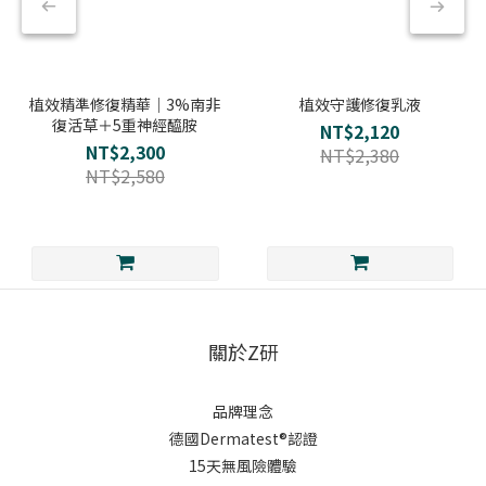
植效精準修復精華｜3%南非
植效守護修復乳液
復活草＋5重神經醯胺
NT$2,120
NT$2,300
NT$2,380
NT$2,580
關於Z研
品牌理念
德國Dermatest®認證
15天無風險體驗